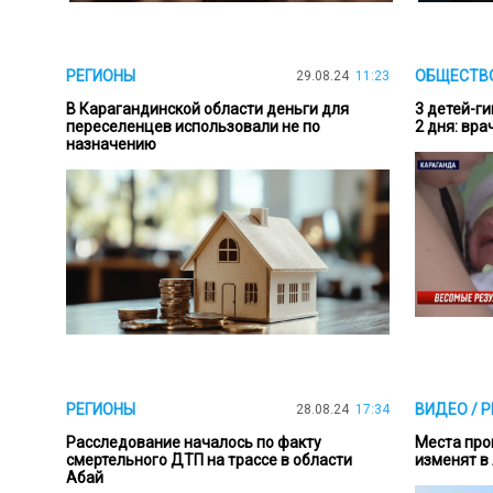
РЕГИОНЫ
ОБЩЕСТВО
29.08.24
11:23
В Карагандинской области деньги для
3 детей-ги
переселенцев использовали не по
2 дня: вр
назначению
РЕГИОНЫ
ВИДЕО / 
28.08.24
17:34
Расследование началось по факту
Места про
смертельного ДТП на трассе в области
изменят в
Абай