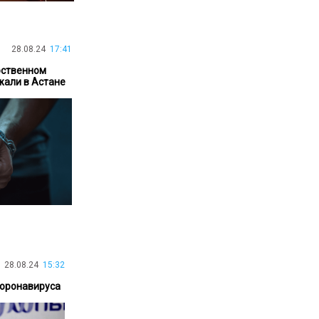
30.01.26
15:11
РЕГИОНЫ
Бектенов посетил Павлодарскую
область и проверил энергетическую
28.08.24
17:41
инфраструктуру региона
рственном
жали в Астане
Все новости
28.08.24
15:32
коронавируса