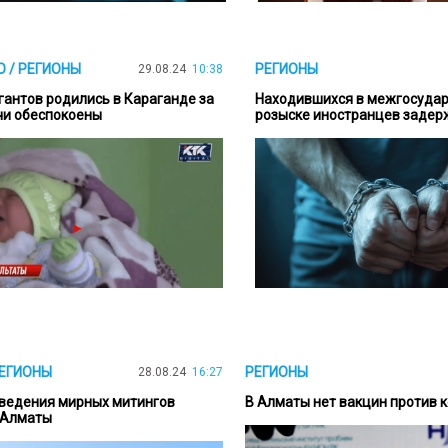
 / РЕГИОНЫ
РЕГИОНЫ
29.08.24
10:38
гантов родились в Караганде за
Находившихся в межгосуда
ачи обеспокоены
розыске иностранцев задер
РЕГИОНЫ
РЕГИОНЫ
28.08.24
16:27
ведения мирных митингов
В Алматы нет вакцин против 
 Алматы