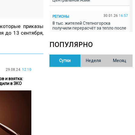
Центральной Азии
30.01.26
16:57
РЕГИОНЫ
8 тыс. жителей Степногорска
екоторые приказы
получили перерасчёт за тепло после
я до 13 сентября,
проверки прокуратуры
ПОПУЛЯРНО
30.01.26
16:35
ОБЩЕСТВО
В Казахстане готовят новую
Сутки
Неделя
Месяц
редакцию Конституции: меняется
84% текста
29.08.24
12:10
в и взятка:
30.01.26
16:13
ОБЩЕСТВО
дили в ЗКО
Прокуроры в Павлодарской области
выявили хищения и незаконное
использование спортобъектов
30.01.26
15:31
РЕГИОНЫ
Учительница из Актобе продавала
баллы ЕНТ по 7 тыс. тенге за балл