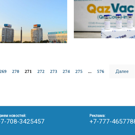
Далее
269
270
271
272
273
274
275
...
576
рием новостей:
Реклама:
+7-708-3425457
+7-777-465778