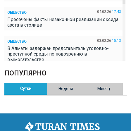
04.02.26
17:43
ОБЩЕСТВО
Пресечены факты незаконной реализации оксида
азота в столице
03.02.26
15:13
ОБЩЕСТВО
В Алматы задержан представитель уголовно-
преступной среды по подозрению в
вымогательстве
ПОПУЛЯРНО
02.02.26
16:41
ОБЩЕСТВО
Полицейские пресекли незаконное выращивание
конопли в Таразе
Сутки
Неделя
Месяц
30.01.26
17:30
ОБЩЕСТВО
Казахстан возглавил Договор о зоне, свободной от
ядерного оружия в Центральной Азии