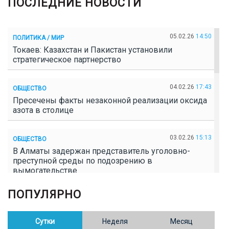
ПОСЛЕДНИЕ НОВОСТИ
05.02.26
14:50
ПОЛИТИКА / МИР
Токаев: Казахстан и Пакистан установили
стратегическое партнерство
04.02.26
17:43
ОБЩЕСТВО
Пресечены факты незаконной реализации оксида
азота в столице
03.02.26
15:13
ОБЩЕСТВО
В Алматы задержан представитель уголовно-
преступной среды по подозрению в
вымогательстве
ПОПУЛЯРНО
02.02.26
16:41
ОБЩЕСТВО
Полицейские пресекли незаконное выращивание
конопли в Таразе
Сутки
Неделя
Месяц