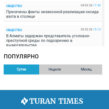
04.02.26
17:43
ОБЩЕСТВО
Пресечены факты незаконной реализации оксида
азота в столице
03.02.26
15:13
ОБЩЕСТВО
В Алматы задержан представитель уголовно-
преступной среды по подозрению в
вымогательстве
ПОПУЛЯРНО
02.02.26
16:41
ОБЩЕСТВО
Полицейские пресекли незаконное выращивание
конопли в Таразе
Сутки
Неделя
Месяц
30.01.26
17:30
ОБЩЕСТВО
Казахстан возглавил Договор о зоне, свободной от
ядерного оружия в Центральной Азии
30.01.26
16:57
РЕГИОНЫ