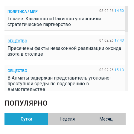
05.02.26
14:50
ПОЛИТИКА / МИР
Токаев: Казахстан и Пакистан установили
стратегическое партнерство
04.02.26
17:43
ОБЩЕСТВО
Пресечены факты незаконной реализации оксида
азота в столице
03.02.26
15:13
ОБЩЕСТВО
В Алматы задержан представитель уголовно-
преступной среды по подозрению в
вымогательстве
ПОПУЛЯРНО
02.02.26
16:41
ОБЩЕСТВО
Полицейские пресекли незаконное выращивание
конопли в Таразе
Сутки
Неделя
Месяц