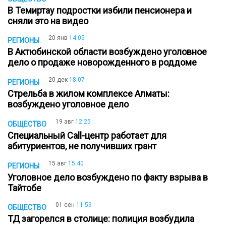
В Темиртау подростки избили пенсионера и
сняли это на видео
20 янв
14:05
РЕГИОНЫ
В Актюбинской области возбуждено уголовное
дело о продаже новорожденного в роддоме
20 дек
18:07
РЕГИОНЫ
Стрельба в жилом комплексе Алматы:
возбуждено уголовное дело
19 авг
12:25
ОБЩЕСТВО
Специальный Call-центр работает для
абитуриентов, не получивших грант
15 авг
15:40
РЕГИОНЫ
Уголовное дело возбуждено по факту взрыва в
Тайтобе
01 сен
11:59
ОБЩЕСТВО
ТД загорелся в столице: полиция возбудила