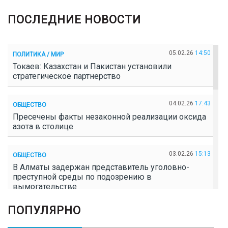
ПОСЛЕДНИЕ НОВОСТИ
05.02.26
14:50
ПОЛИТИКА / МИР
Токаев: Казахстан и Пакистан установили
стратегическое партнерство
04.02.26
17:43
ОБЩЕСТВО
Пресечены факты незаконной реализации оксида
азота в столице
03.02.26
15:13
ОБЩЕСТВО
В Алматы задержан представитель уголовно-
преступной среды по подозрению в
вымогательстве
ПОПУЛЯРНО
02.02.26
16:41
ОБЩЕСТВО
Полицейские пресекли незаконное выращивание