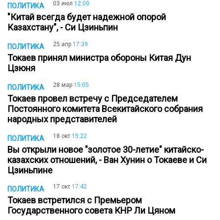
03 июл
12:00
ПОЛИТИКА
"Китай всегда будет надежной опорой
Казахстану", - Си Цзиньпин
25 апр
17:39
ПОЛИТИКА
Токаев принял министра обороны Китая Дун
Цзюня
28 мар
15:05
ПОЛИТИКА
Токаев провел встречу с Председателем
Постоянного комитета Всекитайского собрания
народных представителей
18 окт
15:22
ПОЛИТИКА
Вы открыли новое "золотое 30-летие" китайско-
казахских отношений, - Ван Хунин о Токаеве и Си
Цзиньпине
17 окт
17:42
ПОЛИТИКА
Токаев встретился с Премьером
Государственного совета КНР Ли Цяном