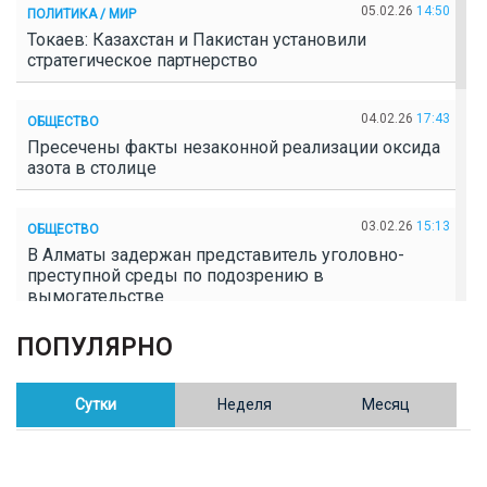
05.02.26
14:50
ПОЛИТИКА / МИР
Токаев: Казахстан и Пакистан установили
стратегическое партнерство
04.02.26
17:43
ОБЩЕСТВО
Пресечены факты незаконной реализации оксида
азота в столице
03.02.26
15:13
ОБЩЕСТВО
В Алматы задержан представитель уголовно-
преступной среды по подозрению в
вымогательстве
ПОПУЛЯРНО
02.02.26
16:41
ОБЩЕСТВО
Полицейские пресекли незаконное выращивание
конопли в Таразе
Сутки
Неделя
Месяц
30.01.26
17:30
ОБЩЕСТВО