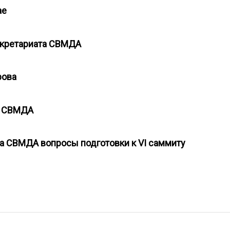
тае
Секретариата СВМДА
врова
ов СВМДА
та СВМДА вопросы подготовки к VI саммиту