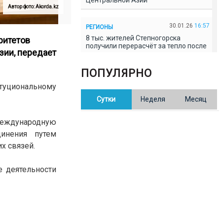
Центральной Азии
Автор фото: Akorda.kz
30.01.26
16:57
РЕГИОНЫ
8 тыс. жителей Степногорска
ритетов
получили перерасчёт за тепло после
зии, передает
проверки прокуратуры
ПОПУЛЯРНО
30.01.26
16:35
ОБЩЕСТВО
итуциональному
В Казахстане готовят новую
Сутки
Неделя
Месяц
редакцию Конституции: меняется
84% текста
международную
динения путем
30.01.26
16:13
ОБЩЕСТВО
х связей.
Прокуроры в Павлодарской области
выявили хищения и незаконное
использование спортобъектов
е деятельности
30.01.26
15:31
РЕГИОНЫ
Учительница из Актобе продавала
баллы ЕНТ по 7 тыс. тенге за балл