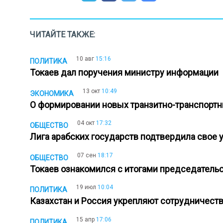
ЧИТАЙТЕ ТАКЖЕ:
10 авг
15:16
ПОЛИТИКА
Токаев дал поручения министру информации
13 окт
10:49
ЭКОНОМИКА
О формировании новых транзитно-транспорт
04 окт
17:32
ОБЩЕСТВО
Лига арабских государств подтвердила свое 
07 сен
18:17
ОБЩЕСТВО
Токаев ознакомился с итогами председательс
19 июл
10:04
ПОЛИТИКА
Казахстан и Россия укрепляют сотрудничест
15 апр
17:06
ПОЛИТИКА