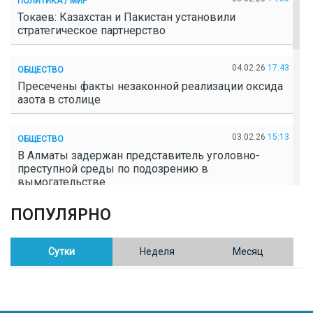
ПОЛИТИКА / МИР
Токаев: Казахстан и Пакистан установили
стратегическое партнерство
04.02.26
17:43
ОБЩЕСТВО
Пресечены факты незаконной реализации оксида
азота в столице
03.02.26
15:13
ОБЩЕСТВО
В Алматы задержан представитель уголовно-
преступной среды по подозрению в
вымогательстве
ПОПУЛЯРНО
02.02.26
16:41
ОБЩЕСТВО
Полицейские пресекли незаконное выращивание
конопли в Таразе
Сутки
Неделя
Месяц
30.01.26
17:30
ОБЩЕСТВО
Казахстан возглавил Договор о зоне, свободной от