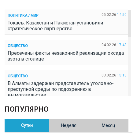
05.02.26
14:50
ПОЛИТИКА / МИР
Токаев: Казахстан и Пакистан установили
стратегическое партнерство
04.02.26
17:43
ОБЩЕСТВО
Пресечены факты незаконной реализации оксида
азота в столице
03.02.26
15:13
ОБЩЕСТВО
В Алматы задержан представитель уголовно-
преступной среды по подозрению в
вымогательстве
ПОПУЛЯРНО
02.02.26
16:41
ОБЩЕСТВО
Полицейские пресекли незаконное выращивание
конопли в Таразе
Сутки
Неделя
Месяц