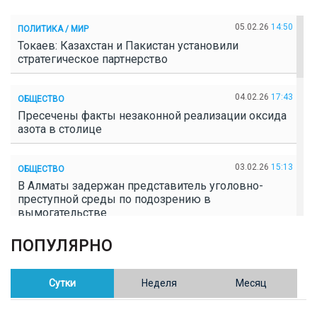
05.02.26
14:50
ПОЛИТИКА / МИР
Токаев: Казахстан и Пакистан установили
стратегическое партнерство
04.02.26
17:43
ОБЩЕСТВО
Пресечены факты незаконной реализации оксида
азота в столице
03.02.26
15:13
ОБЩЕСТВО
В Алматы задержан представитель уголовно-
преступной среды по подозрению в
вымогательстве
ПОПУЛЯРНО
02.02.26
16:41
ОБЩЕСТВО
Полицейские пресекли незаконное выращивание
конопли в Таразе
Сутки
Неделя
Месяц