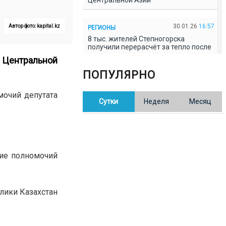
Центральной Азии
30.01.26
16:57
Автор фото: kapital.kz
РЕГИОНЫ
8 тыс. жителей Степногорска
получили перерасчёт за тепло после
проверки прокуратуры
 Центральной
ПОПУЛЯРНО
30.01.26
16:35
ОБЩЕСТВО
В Казахстане готовят новую
мочий депутата
Сутки
Неделя
Месяц
редакцию Конституции: меняется
84% текста
30.01.26
16:13
ОБЩЕСТВО
Прокуроры в Павлодарской области
ние полномочий
выявили хищения и незаконное
использование спортобъектов
лики Казахстан
30.01.26
15:31
РЕГИОНЫ
Учительница из Актобе продавала
баллы ЕНТ по 7 тыс. тенге за балл