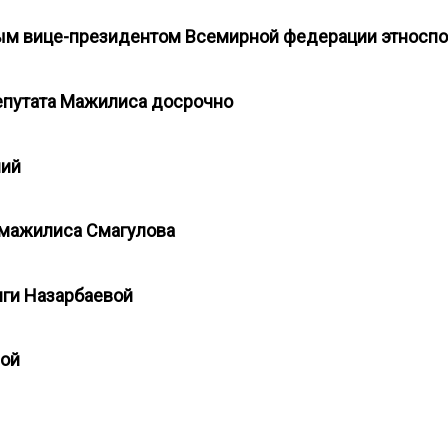
вым вице-президентом Всемирной федерации этносп
епутата Мажилиса досрочно
чий
 мажилиса Смагулова
иги Назарбаевой
вой