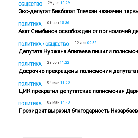
29 дек
10:29
ОБЩЕСТВО
Экс-депутат Бекболат Тлеухан назначен пер
01 сен
15:36
ПОЛИТИКА
Азат Сембинов освобожден от полномочий д
02 дек
09:58
ПОЛИТИКА / ОБЩЕСТВО
Депутата Нуржана Альтаева лишили полномо
23 сен
11:22
ПОЛИТИКА
Досрочно прекращены полномочия депутата
04 май
11:00
ПОЛИТИКА
ЦИК прекратил депутатские полномочия Дар
02 май
14:40
ПОЛИТИКА
Президент выразил благодарность Назарбае