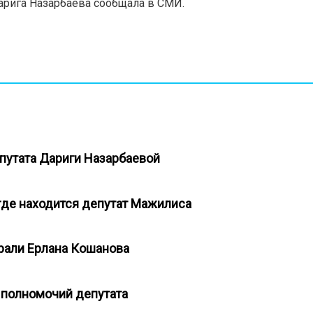
Дарига Назарбаева сообщала в СМИ.
путата Дариги Назарбаевой
где находится депутат Мажилиса
брали Ерлана Кошанова
е полномочий депутата