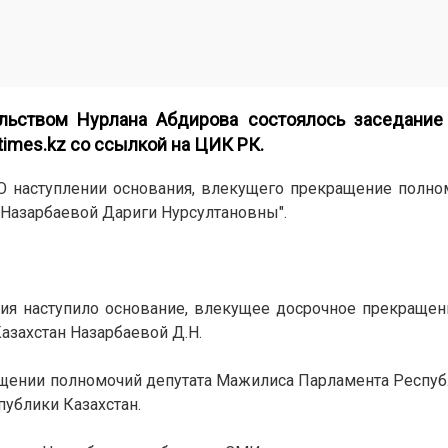
льством Нурлана Абдирова состоялось заседание
times.kz
со ссылкой на ЦИК РК.
О наступлении основания, влекущего прекращение полно
Назарбаевой Дариги Нурсултановны".
ления наступило основание, влекущее досрочное прекраще
азахстан Назарбаевой Д.Н.
ащении полномочий депутата Мажилиса Парламента Респуб
ублики Казахстан.