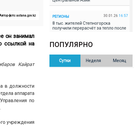
Центральной Азии
30.01.26
16:57
Автор фото: astana.gov.kz
РЕГИОНЫ
8 тыс. жителей Степногорска
получили перерасчёт за тепло после
проверки прокуратуры
ее он занимал
 ссылкой на
ПОПУЛЯРНО
30.01.26
16:35
ОБЩЕСТВО
В Казахстане готовят новую
Сутки
Неделя
Месяц
редакцию Конституции: меняется
мбаров Кайрат
84% текста
30.01.26
16:13
ОБЩЕСТВО
на в должности
Прокуроры в Павлодарской области
тдела аппарата
выявили хищения и незаконное
использование спортобъектов
 Управления по
.
30.01.26
15:31
РЕГИОНЫ
ого учреждения
Учительница из Актобе продавала
баллы ЕНТ по 7 тыс. тенге за балл