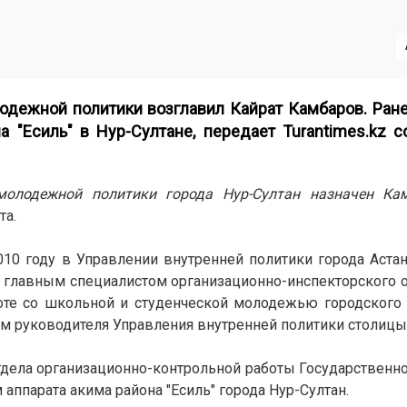
одежной политики возглавил Кайрат Камбаров. Ран
а "Есиль" в Нур-Султане, передает
Turantimes.kz
со
молодежной политики города Нур-Султан назначен Ка
та.
10 году в Управлении внутренней политики города Аста
л главным специалистом организационно-инспекторского о
боте со школьной и студенческой молодежью городского
м руководителя Управления внутренней политики столицы
тдела организационно-контрольной работы Государственн
 аппарата акима района "Есиль" города Нур-Султан.