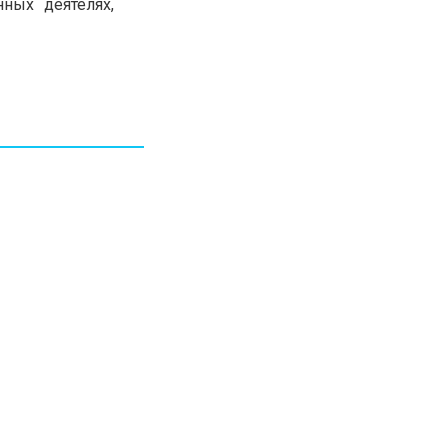
ных деятелях,
30.01.26
15:11
РЕГИОНЫ
Бектенов посетил Павлодарскую
область и проверил энергетическую
инфраструктуру региона
Все новости