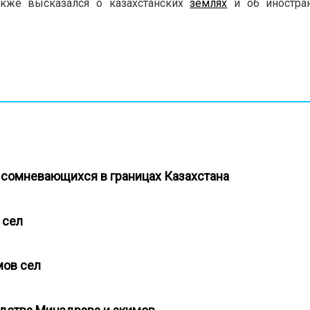
также высказался о казахстанских
землях
и об иностран
, сомневающихся в границах Казахстана
в сел
мов сел