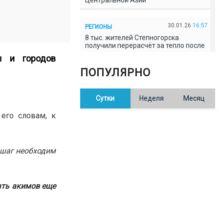
Центральной Азии
30.01.26
16:57
РЕГИОНЫ
8 тыс. жителей Степногорска
получили перерасчёт за тепло после
проверки прокуратуры
ы и городов
ПОПУЛЯРНО
30.01.26
16:35
ОБЩЕСТВО
В Казахстане готовят новую
Сутки
Неделя
Месяц
редакцию Конституции: меняется
84% текста
его словам, к
30.01.26
16:13
ОБЩЕСТВО
Прокуроры в Павлодарской области
 шаг необходим
выявили хищения и незаконное
использование спортобъектов
ать акимов еще
30.01.26
15:31
РЕГИОНЫ
Учительница из Актобе продавала
баллы ЕНТ по 7 тыс. тенге за балл