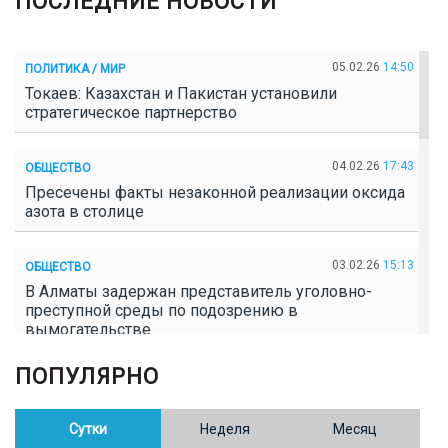
ПОСЛЕДНИЕ НОВОСТИ
05.02.26
14:50
ПОЛИТИКА / МИР
Токаев: Казахстан и Пакистан установили
стратегическое партнерство
04.02.26
17:43
ОБЩЕСТВО
Пресечены факты незаконной реализации оксида
азота в столице
03.02.26
15:13
ОБЩЕСТВО
В Алматы задержан представитель уголовно-
преступной среды по подозрению в
вымогательстве
ПОПУЛЯРНО
02.02.26
16:41
ОБЩЕСТВО
Полицейские пресекли незаконное выращивание
конопли в Таразе
Сутки
Неделя
Месяц