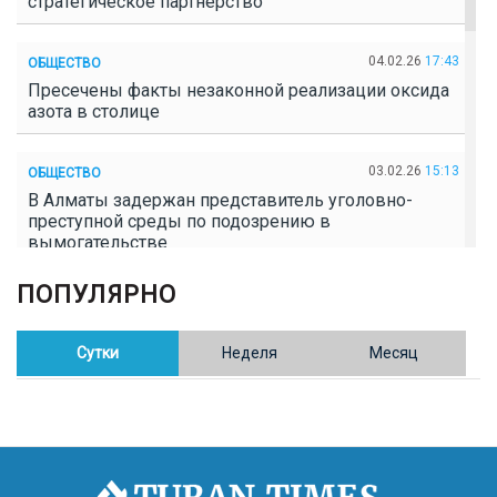
стратегическое партнерство
04.02.26
17:43
ОБЩЕСТВО
Пресечены факты незаконной реализации оксида
азота в столице
03.02.26
15:13
ОБЩЕСТВО
В Алматы задержан представитель уголовно-
преступной среды по подозрению в
вымогательстве
ПОПУЛЯРНО
02.02.26
16:41
ОБЩЕСТВО
Полицейские пресекли незаконное выращивание
конопли в Таразе
Сутки
Неделя
Месяц
30.01.26
17:30
ОБЩЕСТВО
Казахстан возглавил Договор о зоне, свободной от
ядерного оружия в Центральной Азии