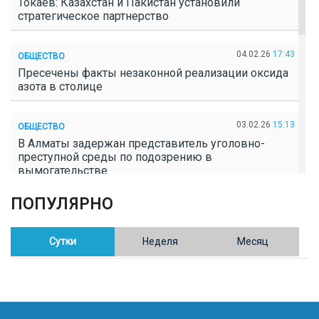
Токаев: Казахстан и Пакистан установили
стратегическое партнерство
04.02.26
17:43
ОБЩЕСТВО
Пресечены факты незаконной реализации оксида
азота в столице
03.02.26
15:13
ОБЩЕСТВО
В Алматы задержан представитель уголовно-
преступной среды по подозрению в
вымогательстве
ПОПУЛЯРНО
02.02.26
16:41
ОБЩЕСТВО
Полицейские пресекли незаконное выращивание
конопли в Таразе
Сутки
Неделя
Месяц
30.01.26
17:30
ОБЩЕСТВО
Казахстан возглавил Договор о зоне, свободной от
ядерного оружия в Центральной Азии