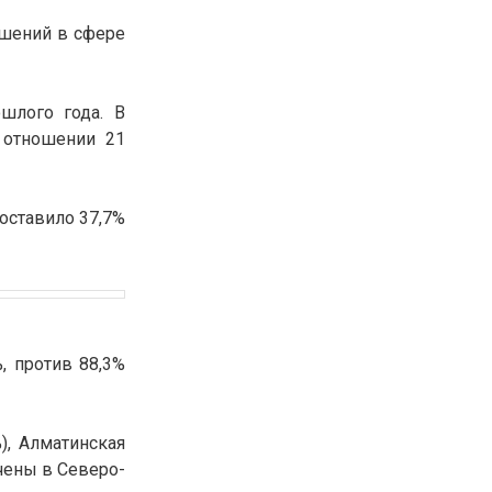
30.01.26
15:11
РЕГИОНЫ
ушений в сфере
Бектенов посетил Павлодарскую
область и проверил энергетическую
инфраструктуру региона
шлого года. В
 отношении 21
Все новости
оставило 37,7%
, против 88,3%
), Алматинская
чены в Северо-