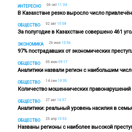
06 окт
11:34
ИНТЕРЕСНО
В Казахстане резко выросло число привлечё
02 авг
10:58
ОБЩЕСТВО
За полугодие в Казахстане совершено 461 у
26 июл
10:56
ЭКОНОМИКА
97% пострадавших от экономических престу
05 июн
09:17
ОБЩЕСТВО
Аналитики назвали регион с наибольшим чис
14 сен
10:35
ОБЩЕСТВО
Количество мошеннических правонарушений
27 авг
16:57
ОБЩЕСТВО
Аналитики: реальный уровень насилия в семь
25 апр
10:53
ОБЩЕСТВО
Названы регионы с наиболее высокой престу