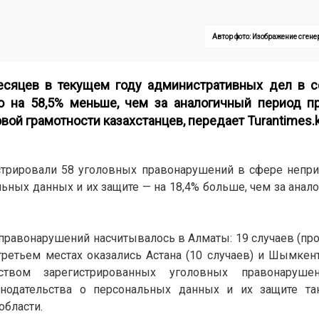
Автор фото: Изображение сген
есяцев в текущем году административных дел в 
о на 58,5% меньше, чем за аналогичный период пр
овой грамотности казахстанцев, передает
Turantimes.
стрировали 58 уголовных правонарушений в сфере непр
льных данных и их защите — на 18,4% больше, чем за анал
правонарушений насчитывалось в Алматы: 19 случаев (про
 третьем местах оказались Астана (10 случаев) и Шымкент 
ством зарегистрированных уголовных правонаруш
онодательства о персональных данных и их защите та
области.