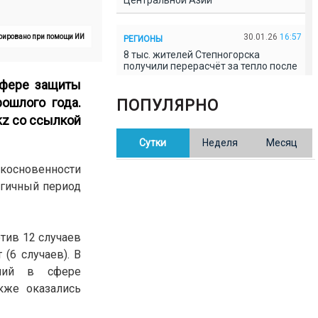
Центральной Азии
30.01.26
16:57
ерировано при помощи ИИ
РЕГИОНЫ
8 тыс. жителей Степногорска
получили перерасчёт за тепло после
проверки прокуратуры
сфере защиты
ошлого года.
ПОПУЛЯРНО
30.01.26
16:35
ОБЩЕСТВО
kz
со ссылкой
В Казахстане готовят новую
Сутки
Неделя
Месяц
редакцию Конституции: меняется
84% текста
икосновенности
огичный период
30.01.26
16:13
ОБЩЕСТВО
Прокуроры в Павлодарской области
выявили хищения и незаконное
использование спортобъектов
тив 12 случаев
(6 случаев). В
30.01.26
15:31
ений в сфере
РЕГИОНЫ
Учительница из Актобе продавала
кже оказались
баллы ЕНТ по 7 тыс. тенге за балл