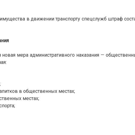
еимущества в движении транспорту спецслужб штраф сост
ания
ся новая мера административного наказания — общественн
ая:
;
 напитков в общественных местах;
ественных местах;
спорта;