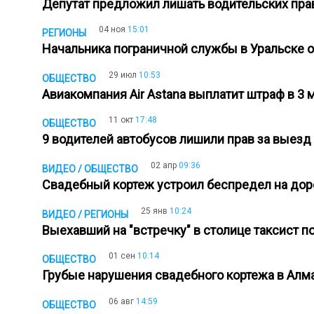
Депутат предложил лишать водительских пр
04 ноя
15:01
РЕГИОНЫ
Начальника пограничной службы в Уральске 
29 июл
10:53
ОБЩЕСТВО
Авиакомпания Air Astana выплатит штраф в 3 
11 окт
17:48
ОБЩЕСТВО
9 водителей автобусов лишили прав за выез
02 апр
09:36
ВИДЕО / ОБЩЕСТВО
Свадебный кортеж устроил беспредел на дор
25 янв
10:24
ВИДЕО / РЕГИОНЫ
Выехавший на "встречку" в столице таксист 
01 сен
10:14
ОБЩЕСТВО
Грубые нарушения свадебного кортежа в Алм
06 авг
14:59
ОБЩЕСТВО