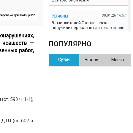
Центральной Азии
30.01.26
16:57
ерировано при помощи ИИ
РЕГИОНЫ
8 тыс. жителей Степногорска
получили перерасчёт за тепло после
проверки прокуратуры
онарушениях,
х новшеств —
ПОПУЛЯРНО
30.01.26
16:35
ОБЩЕСТВО
венных работ,
В Казахстане готовят новую
Сутки
Неделя
Месяц
редакцию Конституции: меняется
84% текста
30.01.26
16:13
ОБЩЕСТВО
Прокуроры в Павлодарской области
выявили хищения и незаконное
использование спортобъектов
т. 593 ч. 1-1);
30.01.26
15:31
РЕГИОНЫ
Учительница из Актобе продавала
ТП (ст. 607 ч.
баллы ЕНТ по 7 тыс. тенге за балл