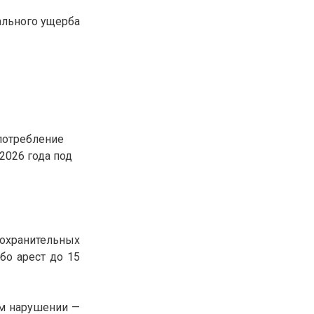
30.01.26
15:11
РЕГИОНЫ
ального ущерба
Бектенов посетил Павлодарскую
область и проверил энергетическую
инфраструктуру региона
Все новости
потребление
2026 года под
оохранительных
бо арест до 15
ом нарушении —