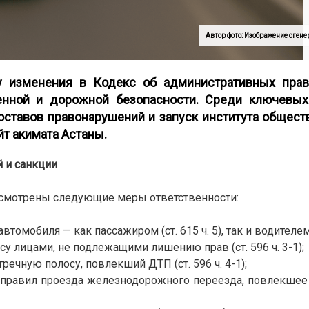
Автор фото: Изображение сген
у изменения в Кодекс об административных прав
нной и дорожной безопасности. Среди ключевы
ставов правонарушений и запуск института общест
йт
акимата Астаны.
 и санкции
усмотрены следующие меры ответственности:
обиля — как пассажиром (ст. 615 ч. 5), так и водителем (с
 лицами, не подлежащими лишению прав (ст. 596 ч. 3-1);
ечную полосу, повлекший ДТП (ст. 596 ч. 4-1);
правил проезда железнодорожного переезда, повлекшее Д