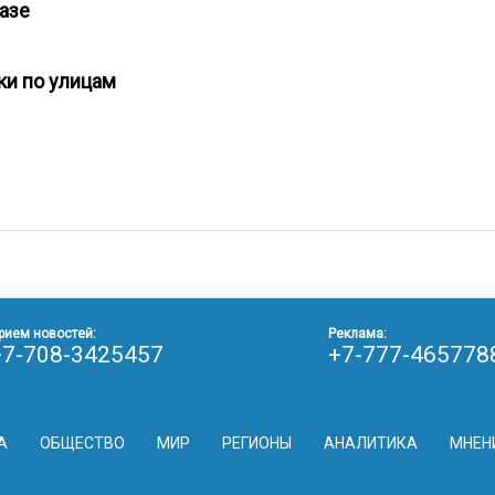
разе
лки по улицам
рием новостей:
Реклама:
+7-708-3425457
+7-777-465778
А
ОБЩЕСТВО
МИР
РЕГИОНЫ
АНАЛИТИКА
МНЕН