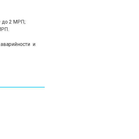
 до 2 МРП;
штраф 20 МРП.
аварийности и