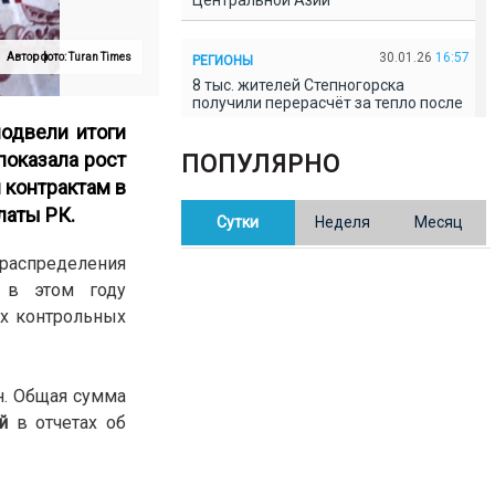
Центральной Азии
30.01.26
16:57
Автор фото: Turan Times
РЕГИОНЫ
8 тыс. жителей Степногорска
получили перерасчёт за тепло после
проверки прокуратуры
одвели итоги
показала рост
ПОПУЛЯРНО
30.01.26
16:35
ОБЩЕСТВО
 контрактам в
В Казахстане готовят новую
латы РК
.
Сутки
Неделя
Месяц
редакцию Конституции: меняется
84% текста
распределения
 в этом году
30.01.26
16:13
ОБЩЕСТВО
ых контрольных
Прокуроры в Павлодарской области
выявили хищения и незаконное
использование спортобъектов
н. Общая сумма
30.01.26
15:31
й
в отчетах об
РЕГИОНЫ
Учительница из Актобе продавала
баллы ЕНТ по 7 тыс. тенге за балл