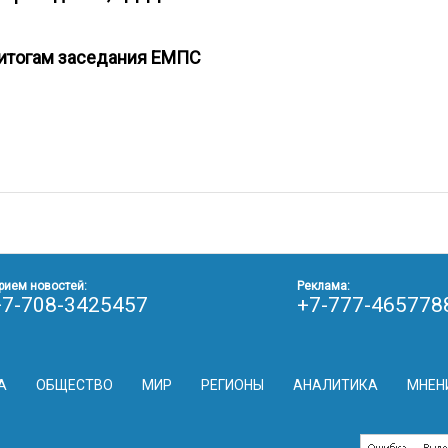
 итогам заседания ЕМПС
рием новостей:
Реклама:
+7-708-3425457
+7-777-465778
А
ОБЩЕСТВО
МИР
РЕГИОНЫ
АНАЛИТИКА
МНЕН