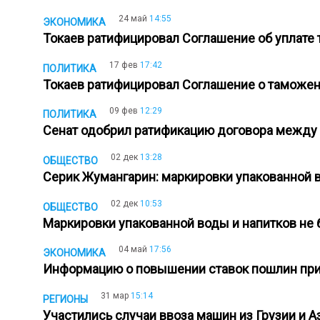
24 май
14:55
ЭКОНОМИКА
Токаев ратифицировал Соглашение об уплат
17 фев
17:42
ПОЛИТИКА
Токаев ратифицировал Соглашение о таможе
09 фев
12:29
ПОЛИТИКА
Сенат одобрил ратификацию договора между
02 дек
13:28
ОБЩЕСТВО
Серик Жумангарин: маркировки упакованной 
02 дек
10:53
ОБЩЕСТВО
Маркировки упакованной воды и напитков не
04 май
17:56
ЭКОНОМИКА
Информацию о повышении ставок пошлин при
31 мар
15:14
РЕГИОНЫ
Участились случаи ввоза машин из Грузии и 