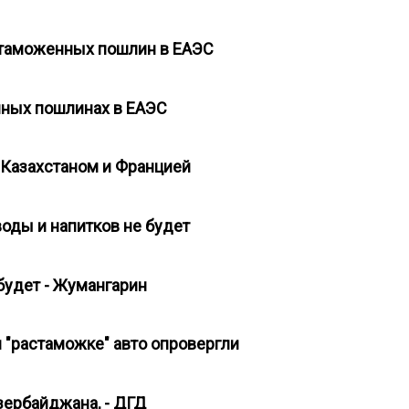
е таможенных пошлин в ЕАЭС
нных пошлинах в ЕАЭС
 Казахстаном и Францией
воды и напитков не будет
 будет - Жумангарин
 "растаможке" авто опровергли
Азербайджана, - ДГД