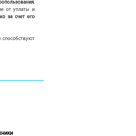
ропользования
,
30.01.26
15:11
РЕГИОНЫ
е от уплаты и
Бектенов посетил Павлодарскую
ко за счет его
область и проверил энергетическую
инфраструктуру региона
и способствуют
Все новости
ехники