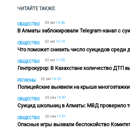
ЧИТАЙТЕ ТАКЖЕ:
03 окт
15:46
ОБЩЕСТВО
В Алматы заблокировали Telegram-канал с с
02 окт
16:10
ОБЩЕСТВО
Что поможет снизить число суицидов среди д
02 окт
11:50
ОБЩЕСТВО
Генпрокурор: В Казахстане количество ДТП 
02 окт
10:23
РЕГИОНЫ
Полицейские выявили на крыше многоэтажки
23 сен
15:47
ОБЩЕСТВО
Суицид школьниц в Алматы: МВД проверило 
20 сен
17:51
ОБЩЕСТВО
Опасные игры вызвали беспокойство Комитет