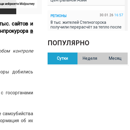
Центральной Азии
щи нейросети Midjourney
30.01.26
16:57
РЕГИОНЫ
8 тыс. жителей Степногорска
тыс. сайтов и
получили перерасчёт за тепло после
енпрокурора
в
проверки прокуратуры
ПОПУЛЯРНО
30.01.26
16:35
ОБЩЕСТВО
обом контроле
В Казахстане готовят новую
Сутки
Неделя
Месяц
редакцию Конституции: меняется
84% текста
роры добились
30.01.26
16:13
ОБЩЕСТВО
Прокуроры в Павлодарской области
выявили хищения и незаконное
с госорганами
использование спортобъектов
30.01.26
15:31
РЕГИОНЫ
е самоубийства
Учительница из Актобе продавала
ормация об их
баллы ЕНТ по 7 тыс. тенге за балл