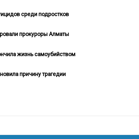
суицидов среди подростков
ировали прокуроры Алматы
кончила жизнь самоубийством
ановила причину трагедии