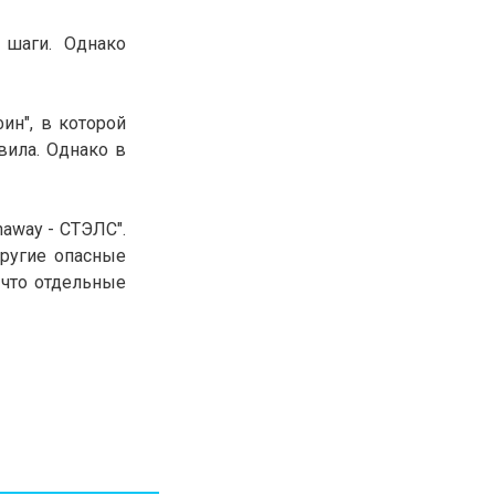
30.01.26
15:11
РЕГИОНЫ
 шаги. Однако
Бектенов посетил Павлодарскую
область и проверил энергетическую
инфраструктуру региона
ин", в которой
вила. Однако в
Все новости
naway - СТЭЛС".
ругие опасные
, что отдельные