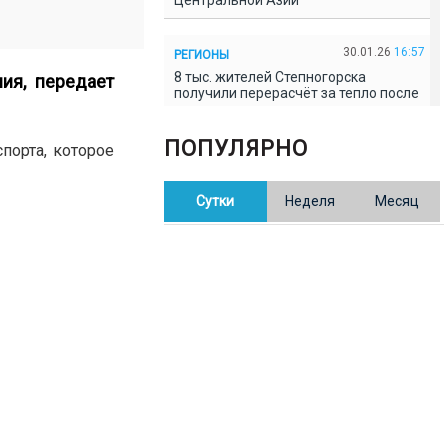
Центральной Азии
30.01.26
16:57
РЕГИОНЫ
8 тыс. жителей Степногорска
ия, передает
получили перерасчёт за тепло после
проверки прокуратуры
ПОПУЛЯРНО
порта, которое
30.01.26
16:35
ОБЩЕСТВО
В Казахстане готовят новую
Сутки
Неделя
Месяц
редакцию Конституции: меняется
84% текста
30.01.26
16:13
ОБЩЕСТВО
Прокуроры в Павлодарской области
выявили хищения и незаконное
использование спортобъектов
30.01.26
15:31
РЕГИОНЫ
Учительница из Актобе продавала
баллы ЕНТ по 7 тыс. тенге за балл