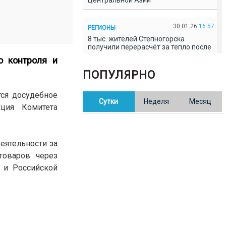
Центральной Азии
30.01.26
16:57
РЕГИОНЫ
8 тыс. жителей Степногорска
получили перерасчёт за тепло после
проверки прокуратуры
о контроля и
ПОПУЛЯРНО
30.01.26
16:35
ОБЩЕСТВО
В Казахстане готовят новую
тся досудебное
Сутки
Неделя
Месяц
редакцию Конституции: меняется
кция Комитета
84% текста
30.01.26
16:13
ОБЩЕСТВО
еятельности за
Прокуроры в Павлодарской области
товаров через
выявили хищения и незаконное
использование спортобъектов
 и Российской
30.01.26
15:31
РЕГИОНЫ
Учительница из Актобе продавала
баллы ЕНТ по 7 тыс. тенге за балл