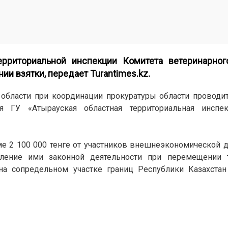
ерриториальной инспекции Комитета ветеринарног
ии взятки, передает Turantimes.kz.
области при координации прокуратуры области проводи
я ГУ «Атырауская областная территориальная инспе
ме 2 100 000 тенге от участников внешнеэкономической д
вление ими законной деятельности при перемещении 
а сопредельном участке границ Республики Казахстан