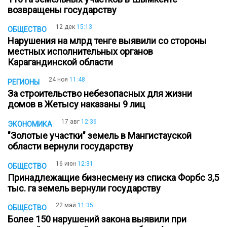
возвращены государству
12 дек
15:13
ОБЩЕСТВО
Нарушения на млрд тенге выявили со стороны
местных исполнительных органов
Карагандинской области
24 ноя
11:48
РЕГИОНЫ
За строительство небезопасных для жизни
домов в Жетысу наказаны 9 лиц
17 авг
12:36
ЭКОНОМИКА
"Золотые участки" земель в Мангистауской
области вернули государству
16 июн
12:31
ОБЩЕСТВО
Принадлежащие бизнесмену из списка Форбс 3,5
тыс. га земель вернули государству
22 май
11:35
ОБЩЕСТВО
Более 150 нарушений закона выявили при