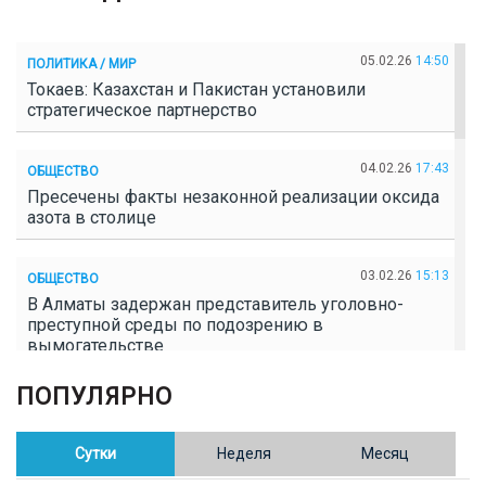
05.02.26
14:50
ПОЛИТИКА / МИР
Токаев: Казахстан и Пакистан установили
стратегическое партнерство
04.02.26
17:43
ОБЩЕСТВО
Пресечены факты незаконной реализации оксида
азота в столице
03.02.26
15:13
ОБЩЕСТВО
В Алматы задержан представитель уголовно-
преступной среды по подозрению в
вымогательстве
ПОПУЛЯРНО
02.02.26
16:41
ОБЩЕСТВО
Полицейские пресекли незаконное выращивание
конопли в Таразе
Сутки
Неделя
Месяц