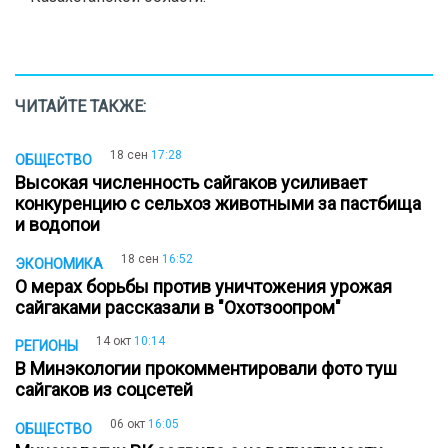
ЧИТАЙТЕ ТАКЖЕ:
18 сен
17:28
ОБЩЕСТВО
Высокая численность сайгаков усиливает
конкуренцию с сельхоз животными за пастбища
и водопои
18 сен
16:52
ЭКОНОМИКА
О мерах борьбы против уничтожения урожая
сайгаками рассказали в "Охотзоопром"
14 окт
10:14
РЕГИОНЫ
В Минэкологии прокомментировали фото туш
сайгаков из соцсетей
06 окт
16:05
ОБЩЕСТВО