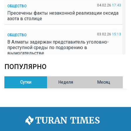
04.02.26
17:43
ОБЩЕСТВО
Пресечены факты незаконной реализации оксида
азота в столице
03.02.26
15:13
ОБЩЕСТВО
В Алматы задержан представитель уголовно-
преступной среды по подозрению в
вымогательстве
ПОПУЛЯРНО
02.02.26
16:41
ОБЩЕСТВО
Полицейские пресекли незаконное выращивание
конопли в Таразе
Сутки
Неделя
Месяц
30.01.26
17:30
ОБЩЕСТВО
Казахстан возглавил Договор о зоне, свободной от
ядерного оружия в Центральной Азии
30.01.26
16:57
РЕГИОНЫ