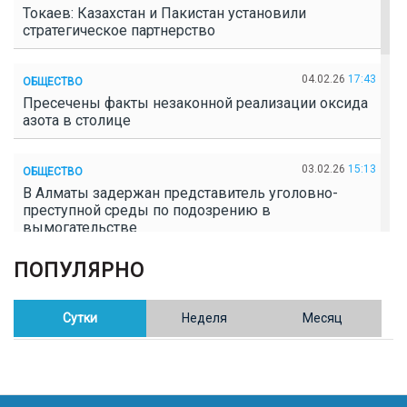
Токаев: Казахстан и Пакистан установили
стратегическое партнерство
04.02.26
17:43
ОБЩЕСТВО
Пресечены факты незаконной реализации оксида
азота в столице
03.02.26
15:13
ОБЩЕСТВО
В Алматы задержан представитель уголовно-
преступной среды по подозрению в
вымогательстве
ПОПУЛЯРНО
02.02.26
16:41
ОБЩЕСТВО
Полицейские пресекли незаконное выращивание
конопли в Таразе
Сутки
Неделя
Месяц
30.01.26
17:30
ОБЩЕСТВО
Казахстан возглавил Договор о зоне, свободной от