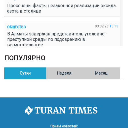
Пресечены факты незаконной реализации оксида
азота в столице
03.02.26
15:13
ОБЩЕСТВО
В Алматы задержан представитель уголовно-
преступной среды по подозрению в
вымогательстве
ПОПУЛЯРНО
02.02.26
16:41
ОБЩЕСТВО
Полицейские пресекли незаконное выращивание
конопли в Таразе
Сутки
Неделя
Месяц
30.01.26
17:30
ОБЩЕСТВО
Казахстан возглавил Договор о зоне, свободной от
ядерного оружия в Центральной Азии
30.01.26
16:57
РЕГИОНЫ
8 тыс. жителей Степногорска получили перерасчёт
Прием новостей: