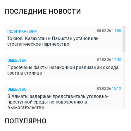
ПОСЛЕДНИЕ НОВОСТИ
05.02.26
14:50
ПОЛИТИКА / МИР
Токаев: Казахстан и Пакистан установили
стратегическое партнерство
04.02.26
17:43
ОБЩЕСТВО
Пресечены факты незаконной реализации оксида
азота в столице
03.02.26
15:13
ОБЩЕСТВО
В Алматы задержан представитель уголовно-
преступной среды по подозрению в
вымогательстве
ПОПУЛЯРНО
02.02.26
16:41
ОБЩЕСТВО
Полицейские пресекли незаконное выращивание