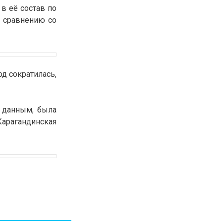
 в её состав по
30.01.26
15:11
РЕГИОНЫ
о сравнению со
Бектенов посетил Павлодарскую
область и проверил энергетическую
инфраструктуру региона
Все новости
од сократилась,
 данным, была
Карагандинская