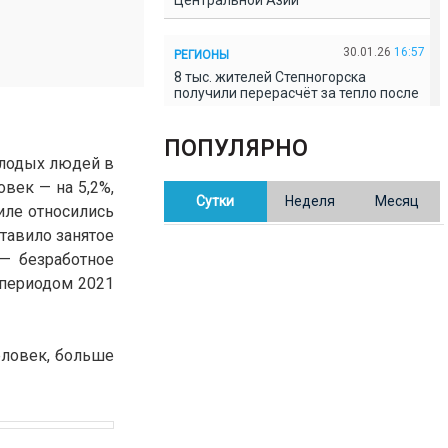
Центральной Азии
30.01.26
16:57
РЕГИОНЫ
8 тыс. жителей Степногорска
получили перерасчёт за тепло после
проверки прокуратуры
ПОПУЛЯРНО
олодых людей в
30.01.26
16:35
ОБЩЕСТВО
овек — на 5,2%,
В Казахстане готовят новую
Сутки
Неделя
Месяц
редакцию Конституции: меняется
иле относились
84% текста
ставило занятое
 — безработное
30.01.26
16:13
ОБЩЕСТВО
 периодом 2021
Прокуроры в Павлодарской области
выявили хищения и незаконное
использование спортобъектов
человек, больше
30.01.26
15:31
РЕГИОНЫ
Учительница из Актобе продавала
баллы ЕНТ по 7 тыс. тенге за балл