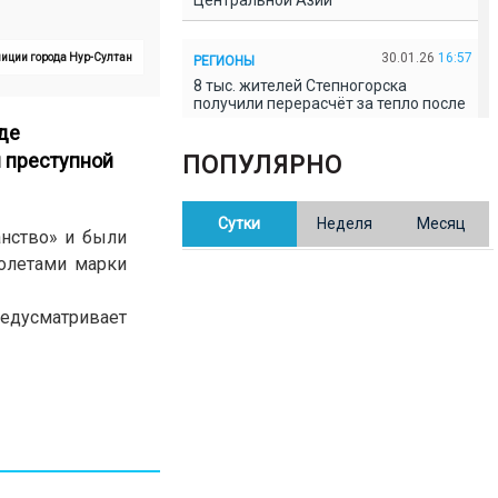
Центральной Азии
30.01.26
16:57
лиции города Нур-Султан
РЕГИОНЫ
8 тыс. жителей Степногорска
получили перерасчёт за тепло после
проверки прокуратуры
де
 преступной
ПОПУЛЯРНО
30.01.26
16:35
ОБЩЕСТВО
В Казахстане готовят новую
Сутки
Неделя
Месяц
редакцию Конституции: меняется
анство» и были
84% текста
олетами марки
30.01.26
16:13
ОБЩЕСТВО
редусматривает
Прокуроры в Павлодарской области
выявили хищения и незаконное
использование спортобъектов
30.01.26
15:31
РЕГИОНЫ
Учительница из Актобе продавала
баллы ЕНТ по 7 тыс. тенге за балл