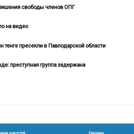
 лишения свободы членов ОПГ
ло на видео
лн тенге пресекли в Павлодарской области
нде: преступная группа задержана
рием новостей:
Реклама: