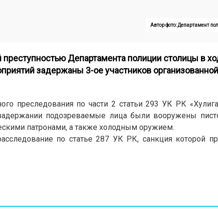
Автор фото: Департамент по
й преступностью Департамента полиции столицы в хо
приятий задержаны 3-ое участников организованной
ного преследования по части 2 статьи 293 УК РК «Хулиг
 задержании подозреваемые лица были вооружены пист
скими патронами, а также холодным оружием.
асследование по статье 287 УК РК, санкция которой п