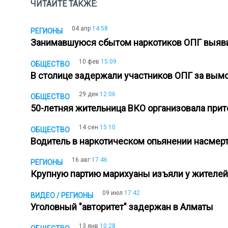
ЧИТАЙТЕ ТАКЖЕ:
04 апр
14:58
РЕГИОНЫ
Занимавшуюся сбытом наркотиков ОПГ выяв
10 фев
15:09
ОБЩЕСТВО
В столице задержали участников ОПГ за вым
29 дек
12:06
ОБЩЕСТВО
50-летняя жительница ВКО организовала при
14 сен
15:10
ОБЩЕСТВО
Водитель в наркотическом опьянении насмер
16 авг
17:46
РЕГИОНЫ
Крупную партию марихуаны изъяли у жителе
09 июл
17:42
ВИДЕО / РЕГИОНЫ
Уголовный "авторитет" задержан в Алматы
13 янв
10:28