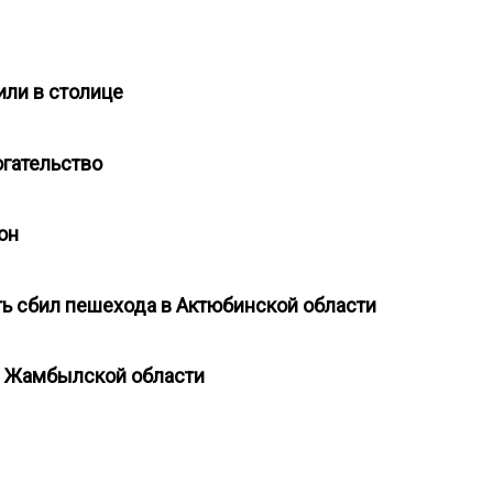
или в столице
огательство
тон
ть сбил пешехода в Актюбинской области
й Жамбылской области