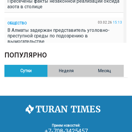
Пресечены факты незаконной реализации оксида
азота в столице
03.02.26
15:13
ОБЩЕСТВО
В Алматы задержан представитель уголовно-
преступной среды по подозрению в
вымогательстве
ПОПУЛЯРНО
02.02.26
16:41
ОБЩЕСТВО
Полицейские пресекли незаконное выращивание
конопли в Таразе
Сутки
Неделя
Месяц
30.01.26
17:30
ОБЩЕСТВО
Казахстан возглавил Договор о зоне, свободной от
ядерного оружия в Центральной Азии
30.01.26
16:57
РЕГИОНЫ
8 тыс. жителей Степногорска получили перерасчёт
Прием новостей:
за тепло после проверки прокуратуры
+7-708-3425457