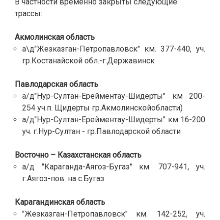
В частности временно закрыты следующие
трассы:
Акмолинская область
а\д"Жезказган-Петропавловск" км. 377-440, уч.
гр.Костанайской обл.-г.Державинск
Павлодарская область
а/д"Нур-Султан-Ерейментау-Шидерты" км 200-
254 уч.п. Щидерты гр.Акмолинскойобласти)
а/д"Нур-Султан-Ерейментау-Шидерты" км 16-200
уч. г.Нур-Султан - гр.Павлодарской области
Восточно – Казахстанская область
а/д "Караганда-Аягоз-Бугаз" км. 707-941, уч.
г.Аягоз-пов. на с.Бугаз
Карагандинская область
"Жезказган-Петропавловск" км. 142-252, уч.