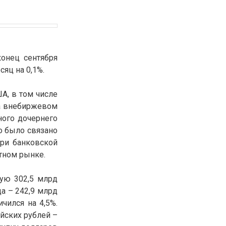
конец сентября
сяц на 0,1%.
А, в том числе
на внебиржевом
ого дочернего
то было связано
три банковской
тном рынке.
ную 302,5 млрд
а – 242,9 млрд
чился на 4,5%.
йских рублей –