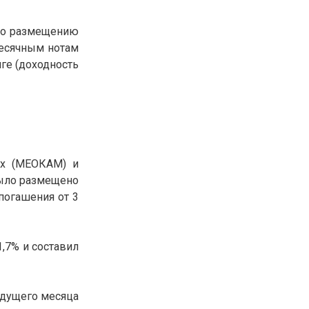
 по размещению
месячным нотам
нге (доходность
ых (МЕОКАМ) и
было размещено
погашения от 3
,7% и составил
ыдущего месяца