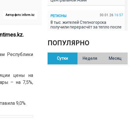
Центральной Азии
30.01.26
16:57
Автор фото: inform.kz
РЕГИОНЫ
8 тыс. жителей Степногорска
получили перерасчёт за тепло после
проверки прокуратуры
ntimes.kz.
ПОПУЛЯРНО
30.01.26
16:35
ОБЩЕСТВО
ам Республики
В Казахстане готовят новую
Сутки
Неделя
Месяц
редакцию Конституции: меняется
84% текста
ляции цены на
30.01.26
16:13
ОБЩЕСТВО
ры – на 7,5%,
Прокуроры в Павлодарской области
выявили хищения и незаконное
использование спортобъектов
тавила 9,0%.
30.01.26
15:31
РЕГИОНЫ
Учительница из Актобе продавала
баллы ЕНТ по 7 тыс. тенге за балл