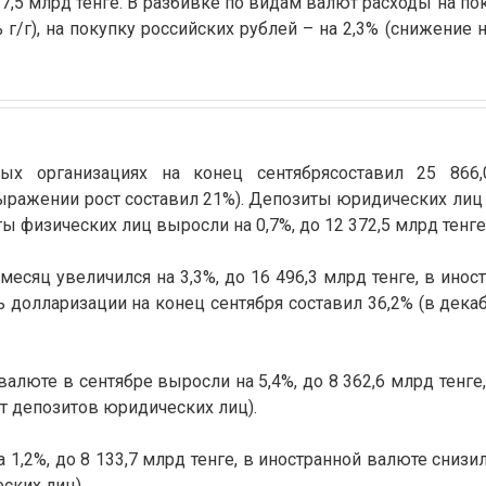
и 37,5 млрд тенге. В разбивке по видам валют расходы на п
г/г), на покупку российских рублей – на 2,3% (снижение на
ых организациях на конец
сентября
составил 25 866,
выражении рост составил 21%). Депозиты юридических лиц
ты физических лиц выросли на 0,7%, до 12 372,5 млрд тенге
есяц увеличился на 3,3%, до 16 496,3 млрд тенге, в инос
нь долларизации на конец сентября составил 36,2% (в дека
люте в сентябре выросли на 5,4%, до 8 362,6 млрд тенге,
 от депозитов юридических лиц).
1,2%, до 8 133,7 млрд тенге, в иностранной валюте снизил
еских лиц).