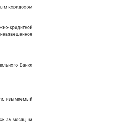
ным коридором
ежно-кредитной
едневзвешенное
нального Банка
ти, изымаемый
сь за месяц на