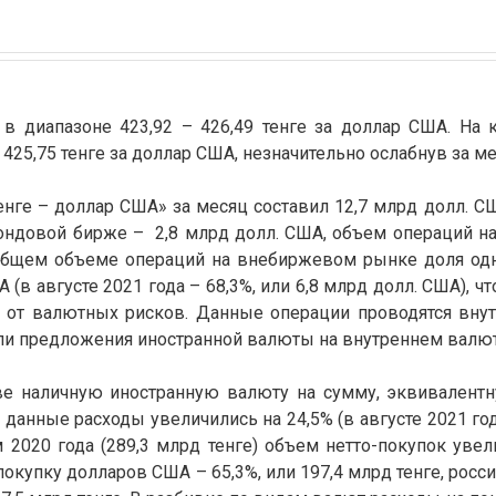
в диапазоне 423,92 – 426,49 тенге за доллар США. На 
425,75 тенге за доллар США, незначительно ослабнув за ме
нге – доллар США» за месяц составил 12,7 млрд долл. СШ
ондовой бирже – 2,8 млрд долл. США, объем операций 
общем объеме операций на внебиржевом рынке доля одн
А (в августе 2021 года – 68,3%, или 6,8 млрд долл. США), ч
 от валютных рисков. Данные операции проводятся вну
или предложения иностранной валюты на внутреннем валю
ове наличную иностранную валюту на сумму, эквивалент
анные расходы увеличились на 24,5% (в августе 2021 год
 2020 года (289,3 млрд тенге) объем нетто-покупок увели
окупку долларов США – 65,3%, или 197,4 млрд тенге, росси