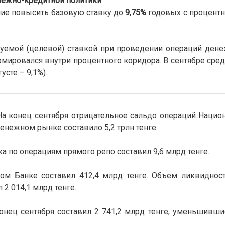
нежно-кредитной политики
ие повысить базовую ставку до
9,75%
годовых с процент
руемой (целевой) ставкой при проведении операций ден
рмировался внутри процентного коридора. В сентябре ср
усте – 9,1%).
На конец сентября отрицательное сальдо операций Нацио
енежном рынке составило 5,2 трлн тенге.
 по операциям прямого репо составил 9,6 млрд тенге.
ом Банке составил 412,4 млрд тенге. Объем ликвиднос
2 014,1 млрд тенге.
нец сентября составил 2 741,2 млрд тенге, уменьшивши