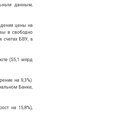
льным данным,
30.01.26
15:11
РЕГИОНЫ
Бектенов посетил Павлодарскую
область и проверил энергетическую
инфраструктуру региона
адения цены на
ивы в свободно
 счетах БВУ, а
Все новости
те (55,1 млрд
ение на 9,3%).
нальном Банке,
ост на 15,8%),