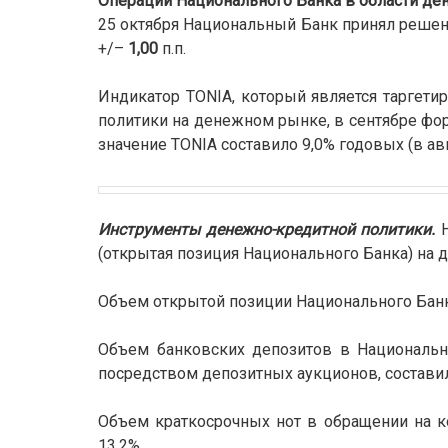
Операции Национального Банка в области де
25 октября Национальный Банк принял решен
+/–
1,00
п.п.
Индикатор TONIA, который является таргети
политики на денежном рынке, в сентябре фо
значение TONIA составило 9,0% годовых (в авг
Инструменты денежно-кредитной политики.
(открытая позиция Национального Банка) на д
Объем открытой позиции Национального Банка
Объем банковских депозитов в Национальн
посредством депозитных аукционов, составил 
Объем краткосрочных нот в обращении на ко
13,2%.