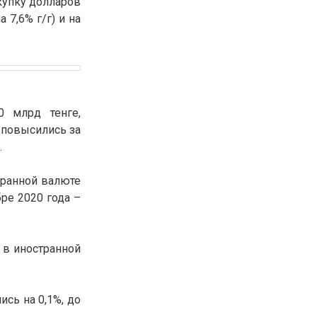
окупку долларов
 7,6% г/г) и на
0 млрд тенге,
 повысились за
.
транной валюте
бре 2020 года –
 в иностранной
ись на 0,1%, до