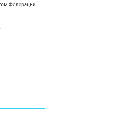
нтом Федерации
30.01.26
15:11
РЕГИОНЫ
Бектенов посетил Павлодарскую
область и проверил энергетическую
инфраструктуру региона
.
Все новости