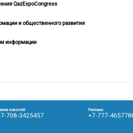
ления QazExpoCongress
ормации и общественного развития
ром информации
рием новостей:
Реклама:
+7-708-3425457
+7-777-465778