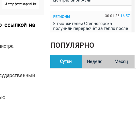
Центральной Азии
Автор фото: kapital.kz
30.01.26
16:57
РЕГИОНЫ
8 тыс. жителей Степногорска
 ссылкой на
получили перерасчёт за тепло после
проверки прокуратуры
ПОПУЛЯРНО
истра.
30.01.26
16:35
ОБЩЕСТВО
В Казахстане готовят новую
Сутки
Неделя
Месяц
редакцию Конституции: меняется
84% текста
осударственный
30.01.26
16:13
ОБЩЕСТВО
Прокуроры в Павлодарской области
выявили хищения и незаконное
ью.
использование спортобъектов
30.01.26
15:31
РЕГИОНЫ
Учительница из Актобе продавала
баллы ЕНТ по 7 тыс. тенге за балл