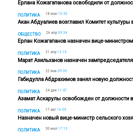
Ерлана Кожагапанова освободили от должно
18 июн
10:35
ПОЛИТИКА
Акан Абдуалиев возглавил Комитет культуры
26 апр
09:34
ОБЩЕСТВО
Ерлан Кожагапанов назначен вице-министром
21 апр
12:19
ПОЛИТИКА
Марат Азильханов назначен зампредседател
22 янв
09:39
ПОЛИТИКА
Габидулла Абдрахимов занял новую должно
24 дек
11:47
ПОЛИТИКА
Азамат Аскарулы освобожден от должности в
17 авг
16:59
ПОЛИТИКА
Назначен новый вице-министр сельского хо
30 июл
17:13
ПОЛИТИКА