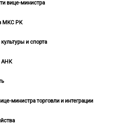
сти вице-министра
 в МКС РК
 культуры и спорта
я АНК
сть
ице-министра торговли и интеграции
зяйства