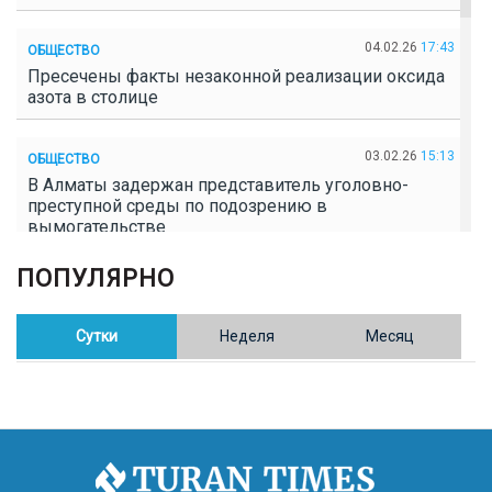
04.02.26
17:43
ОБЩЕСТВО
Пресечены факты незаконной реализации оксида
азота в столице
03.02.26
15:13
ОБЩЕСТВО
В Алматы задержан представитель уголовно-
преступной среды по подозрению в
вымогательстве
ПОПУЛЯРНО
02.02.26
16:41
ОБЩЕСТВО
Полицейские пресекли незаконное выращивание
конопли в Таразе
Сутки
Неделя
Месяц
30.01.26
17:30
ОБЩЕСТВО
Казахстан возглавил Договор о зоне, свободной от
ядерного оружия в Центральной Азии