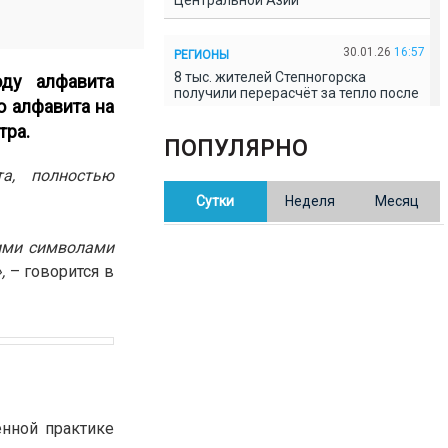
Центральной Азии
30.01.26
16:57
РЕГИОНЫ
8 тыс. жителей Степногорска
ду алфавита
получили перерасчёт за тепло после
о алфавита на
проверки прокуратуры
тра.
ПОПУЛЯРНО
30.01.26
16:35
ОБЩЕСТВО
а, полностью
В Казахстане готовят новую
Сутки
Неделя
Месяц
редакцию Конституции: меняется
84% текста
скими символами
,
– говорится в
30.01.26
16:13
ОБЩЕСТВО
Прокуроры в Павлодарской области
выявили хищения и незаконное
использование спортобъектов
30.01.26
15:31
РЕГИОНЫ
Учительница из Актобе продавала
баллы ЕНТ по 7 тыс. тенге за балл
енной практике