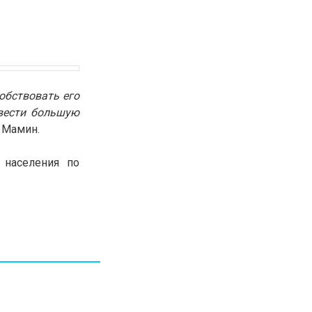
30.01.26
15:11
РЕГИОНЫ
Бектенов посетил Павлодарскую
область и проверил энергетическую
инфраструктуру региона
обствовать его
Все новости
вести большую
 Мамин.
 населения по