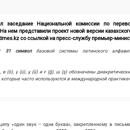
л заседание Национальной комиссии по перево
 На нем представили проект новой версии казахског
times.kz
со ссылкой на пресс-службу премьер-минис
ет
31 символ
базовой системы латинского алфавит
ө (ö), ү (ü), ұ (ū) и ғ (ğ), ш (ş) обозначены диакритиче
 ( ̌ ), которые часто используются в международной практике»
нципу «один звук – одна буква», закрепленному в письм