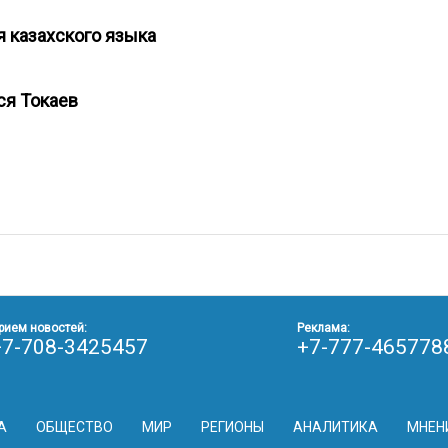
я казахского языка
лся Токаев
рием новостей:
Реклама:
+7-708-3425457
+7-777-465778
А
ОБЩЕСТВО
МИР
РЕГИОНЫ
АНАЛИТИКА
МНЕН