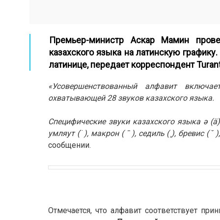
Премьер-министр Аскар Мамин прове
казахского языка на латинскую графику.
латинице, передает корреспондент
Turan
«Усовершенствованный алфавит включа
охватывающей 28 звуков казахского языка.
Специфические звуки казахского языка ә (ä), 
умляут ( ̈ ), макрон ( ˉ ), седиль ( ̧), бревис
сообщении.
Отмечается, что алфавит соответствует при