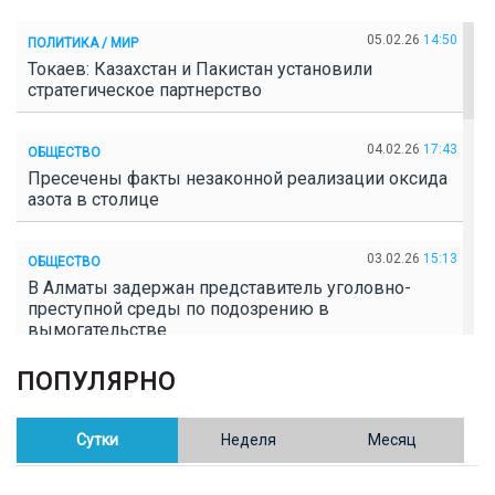
05.02.26
14:50
ПОЛИТИКА / МИР
Токаев: Казахстан и Пакистан установили
стратегическое партнерство
04.02.26
17:43
ОБЩЕСТВО
Пресечены факты незаконной реализации оксида
азота в столице
03.02.26
15:13
ОБЩЕСТВО
В Алматы задержан представитель уголовно-
преступной среды по подозрению в
вымогательстве
ПОПУЛЯРНО
02.02.26
16:41
ОБЩЕСТВО
Полицейские пресекли незаконное выращивание
конопли в Таразе
Сутки
Неделя
Месяц