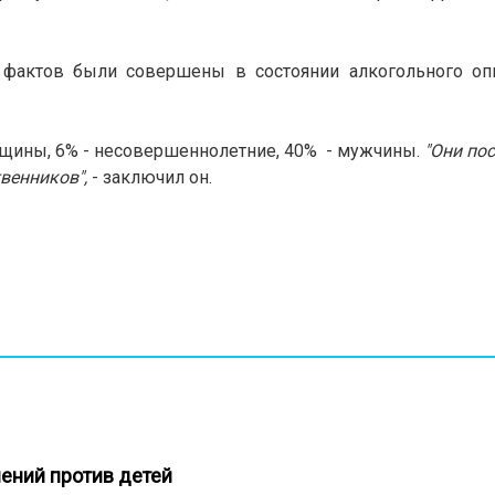
фактов были совершены в состоянии алкогольного опь
нщины, 6% - несовершеннолетние, 40% - мужчины.
"Они по
твенников",
- заключил он.
лений против детей