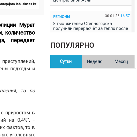
Центральной Азии
Автор фото: inbusiness.kz
30.01.26
16:57
РЕГИОНЫ
8 тыс. жителей Степногорска
лиции Мурат
получили перерасчёт за тепло после
, количество
проверки прокуратуры
а, передает
ПОПУЛЯРНО
30.01.26
16:35
ОБЩЕСТВО
В Казахстане готовят новую
 преступлений,
Сутки
Неделя
Месяц
редакцию Конституции: меняется
84% текста
нены подходы и
30.01.26
16:13
ОБЩЕСТВО
плений, то по
Прокуроры в Павлодарской области
выявили хищения и незаконное
использование спортобъектов
 с приростом в
30.01.26
15:31
РЕГИОНЫ
й на 0,4%", -
Учительница из Актобе продавала
х фактов, то в
баллы ЕНТ по 7 тыс. тенге за балл
нных уголовных