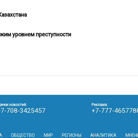
Казахстана
соким уровнем преступности
рием новостей:
Реклама:
+7-708-3425457
+7-777-465778
А
ОБЩЕСТВО
МИР
РЕГИОНЫ
АНАЛИТИКА
МНЕН