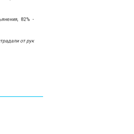
30.01.26
15:11
РЕГИОНЫ
Бектенов посетил Павлодарскую
янения, 82% -
область и проверил энергетическую
инфраструктуру региона
страдали от рук
Все новости