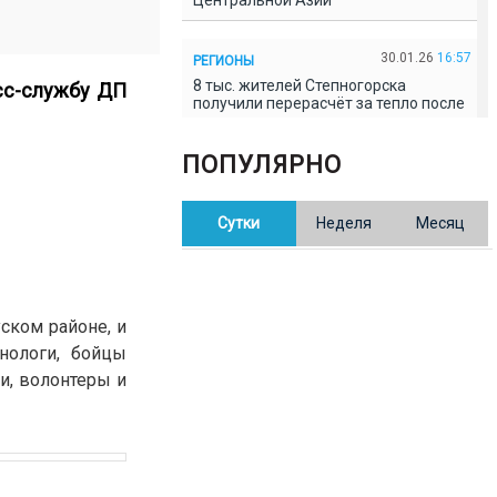
Центральной Азии
30.01.26
16:57
РЕГИОНЫ
8 тыс. жителей Степногорска
сс-службу ДП
получили перерасчёт за тепло после
проверки прокуратуры
ПОПУЛЯРНО
30.01.26
16:35
ОБЩЕСТВО
В Казахстане готовят новую
Сутки
Неделя
Месяц
редакцию Конституции: меняется
84% текста
30.01.26
16:13
ОБЩЕСТВО
ском районе, и
Прокуроры в Павлодарской области
выявили хищения и незаконное
нологи, бойцы
использование спортобъектов
и, волонтеры и
30.01.26
15:31
РЕГИОНЫ
Учительница из Актобе продавала
баллы ЕНТ по 7 тыс. тенге за балл