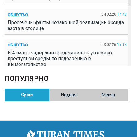
04.02.26
17:43
ОБЩЕСТВО
Пресечены факты незаконной реализации оксида
азота в столице
03.02.26
15:13
ОБЩЕСТВО
В Алматы задержан представитель уголовно-
преступной среды по подозрению в
вымогательстве
ПОПУЛЯРНО
02.02.26
16:41
ОБЩЕСТВО
Полицейские пресекли незаконное выращивание
конопли в Таразе
Сутки
Неделя
Месяц
30.01.26
17:30
ОБЩЕСТВО
Казахстан возглавил Договор о зоне, свободной от
ядерного оружия в Центральной Азии