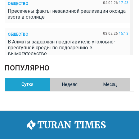
04.02.26
17:43
ОБЩЕСТВО
Пресечены факты незаконной реализации оксида
азота в столице
03.02.26
15:13
ОБЩЕСТВО
В Алматы задержан представитель уголовно-
преступной среды по подозрению в
вымогательстве
ПОПУЛЯРНО
02.02.26
16:41
ОБЩЕСТВО
Полицейские пресекли незаконное выращивание
конопли в Таразе
Сутки
Неделя
Месяц
30.01.26
17:30
ОБЩЕСТВО
Казахстан возглавил Договор о зоне, свободной от
ядерного оружия в Центральной Азии
30.01.26
16:57
РЕГИОНЫ