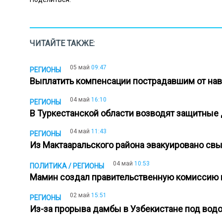
ЧИТАЙТЕ ТАКЖЕ:
05 май
09:47
РЕГИОНЫ
Выплатить компенсации пострадавшим от на
04 май
16:10
РЕГИОНЫ
В Туркестанской области возводят защитны
04 май
11:43
РЕГИОНЫ
Из Мактааральского района эвакуировано св
04 май
10:53
ПОЛИТИКА / РЕГИОНЫ
Мамин создал правительственную комиссию в
02 май
15:51
РЕГИОНЫ
Из-за прорыва дамбы в Узбекистане под водо