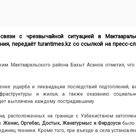
связи с чрезвычайной ситуацией в Мактаараль
ния, передаёт
turantimes.kz
со ссылкой на пресс-сл
ким Мактааральского района Бахыт Асанов отметил, что
енке ущерба и ликвидации последствий подтоплений, в
инфраструктуры и жилья, а также оказанию социаль
дет выплачена каждому пострадавшему.
она, расположенных на границе с Узбекистаном затопле
ах
Женис, Оргебас, Достык, Жанатурмыс и Фирдоуси
было 
диниц техники. Кроме того, при въезде в села установле