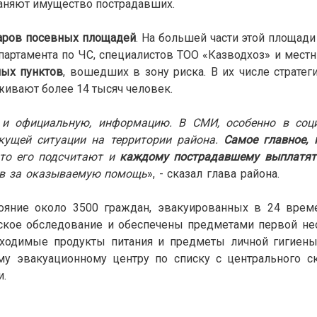
аняют имущество пострадавших.
таров посевных площадей
. На большей части этой площади
епартамента по ЧС, специалистов ТОО «Казводхоз» и мест
ных пунктов
, вошедших в зону риска. В их числе страте
живают более 14 тысяч человек.
 и официальную, информацию. В СМИ, особенно в соци
кущей ситуации на территории района.
Самое главное, 
 то его подсчитают и
каждому пострадавшему выплатят
ов за оказываемую помощь
», - сказал глава района
.
тояние около 3500 граждан, эвакуированных в 24 врем
ское обследование и обеспечены предметами первой не
бходимые продукты питания и предметы личной гигиены
у эвакуационному центру по списку с центрального ск
и.