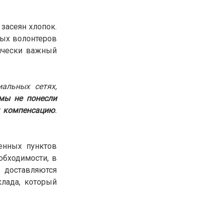
30.01.26
15:11
РЕГИОНЫ
Бектенов посетил Павлодарскую
 засеян хлопок.
область и проверил энергетическую
ных волонтеров
инфраструктуру региона
гически важный
Все новости
альных сетях,
мы не понесли
 компенсацию
.
енных пунктов
обходимости, в
 доставляются
лада, который