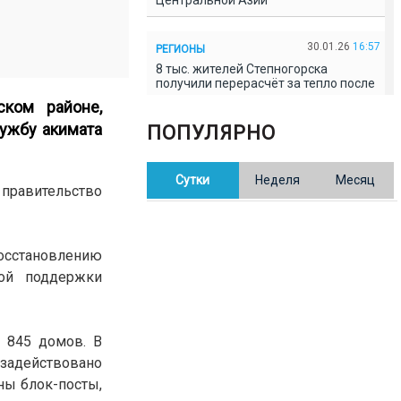
Центральной Азии
30.01.26
16:57
РЕГИОНЫ
8 тыс. жителей Степногорска
получили перерасчёт за тепло после
проверки прокуратуры
ском районе,
ужбу акимата
ПОПУЛЯРНО
30.01.26
16:35
ОБЩЕСТВО
В Казахстане готовят новую
Сутки
Неделя
Месяц
редакцию Конституции: меняется
 правительство
84% текста
30.01.26
16:13
ОБЩЕСТВО
осстановлению
Прокуроры в Павлодарской области
ной поддержки
выявили хищения и незаконное
использование спортобъектов
н 845 домов. В
30.01.26
15:31
РЕГИОНЫ
задействовано
Учительница из Актобе продавала
баллы ЕНТ по 7 тыс. тенге за балл
ны блок-посты,