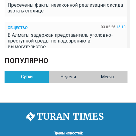
Пресечены факты незаконной реализации оксида
азота в столице
03.02.26
15:13
ОБЩЕСТВО
В Алматы задержан представитель уголовно-
преступной среды по подозрению в
вымогательстве
ПОПУЛЯРНО
02.02.26
16:41
ОБЩЕСТВО
Полицейские пресекли незаконное выращивание
конопли в Таразе
Сутки
Неделя
Месяц
30.01.26
17:30
ОБЩЕСТВО
Казахстан возглавил Договор о зоне, свободной от
ядерного оружия в Центральной Азии
30.01.26
16:57
РЕГИОНЫ
8 тыс. жителей Степногорска получили перерасчёт
Прием новостей: