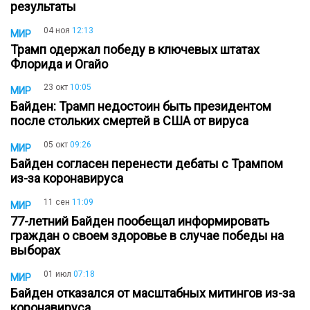
результаты
04 ноя
12:13
МИР
Трамп одержал победу в ключевых штатах
Флорида и Огайо
23 окт
10:05
МИР
Байден: Трамп недостоин быть президентом
после стольких смертей в США от вируса
05 окт
09:26
МИР
Байден согласен перенести дебаты с Трампом
из-за коронавируса
11 сен
11:09
МИР
77-летний Байден пообещал информировать
граждан о своем здоровье в случае победы на
выборах
01 июл
07:18
МИР
Байден отказался от масштабных митингов из-за
коронавируса