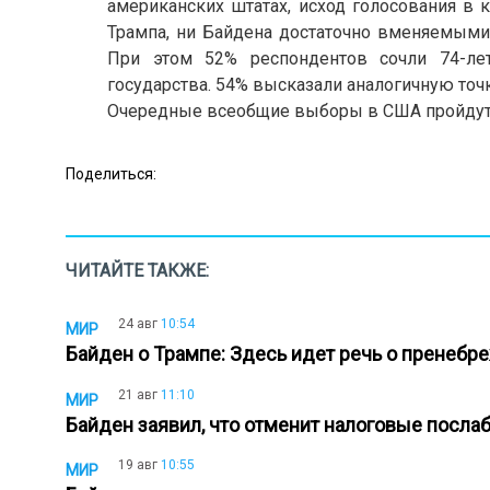
американских штатах, исход голосования в 
Трампа, ни Байдена достаточно вменяемыми
При этом 52% респондентов сочли 74-ле
государства. 54% высказали аналогичную точк
Очередные всеобщие выборы в США пройдут 
Поделиться:
ЧИТАЙТЕ ТАКЖЕ:
24 авг
10:54
МИР
Байден о Трампе: Здесь идет речь о пренебр
21 авг
11:10
МИР
Байден заявил, что отменит налоговые посла
19 авг
10:55
МИР