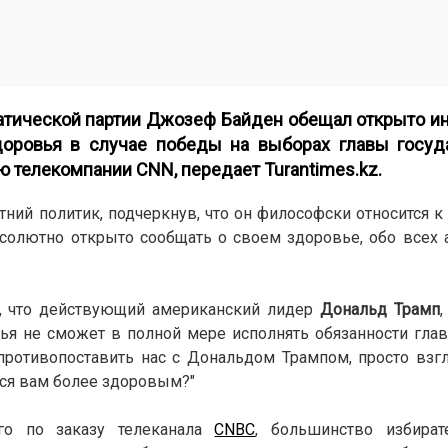
атической партии Джозеф Байден обещал открыто и
доровья в случае победы на выборах главы госуда
ью телекомпании
CNN
, передает Turantimes.kz
.
етний политик, подчеркнув, что он философски относится 
абсолютно открыто сообщать о своем здоровье, обо всех 
о, что действующий американский лидер
Дональд Трамп
вья не сможет в полной мере исполнять обязанности глав
противопоставить нас с Дональдом Трампом, просто взгля
ется вам более здоровым?"
го по заказу телеканала
CNBC
, большинство избира