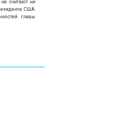
 не считают ни
30.01.26
15:11
РЕГИОНЫ
резидента США.
Бектенов посетил Павлодарскую
нностей главы
область и проверил энергетическую
инфраструктуру региона
Все новости