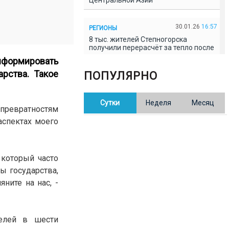
Центральной Азии
30.01.26
16:57
РЕГИОНЫ
8 тыс. жителей Степногорска
получили перерасчёт за тепло после
проверки прокуратуры
нформировать
рства. Такое
ПОПУЛЯРНО
30.01.26
16:35
ОБЩЕСТВО
В Казахстане готовят новую
Сутки
Неделя
Месяц
редакцию Конституции: меняется
к превратностям
84% текста
аспектах моего
30.01.26
16:13
ОБЩЕСТВО
Прокуроры в Павлодарской области
, который часто
выявили хищения и незаконное
использование спортобъектов
ы государства,
ните на нас, -
30.01.26
15:31
РЕГИОНЫ
Учительница из Актобе продавала
баллы ЕНТ по 7 тыс. тенге за балл
телей в шести