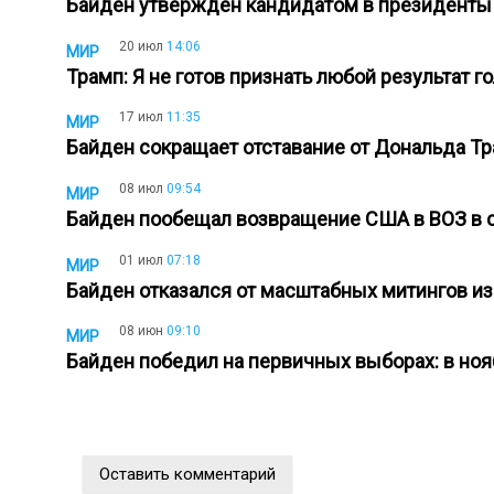
Байден утвержден кандидатом в президент
20 июл
14:06
МИР
Трамп: Я не готов признать любой результат 
17 июл
11:35
МИР
Байден сокращает отставание от Дональда Т
08 июл
09:54
МИР
Байден пообещал возвращение США в ВОЗ в 
01 июл
07:18
МИР
Байден отказался от масштабных митингов и
08 июн
09:10
МИР
Байден победил на первичных выборах: в но
Оставить комментарий