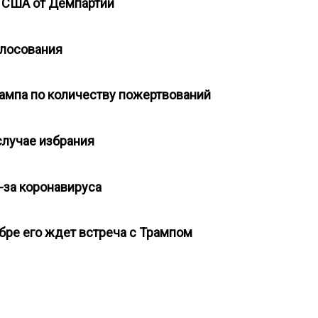
ы США от Демпартии
голосования
рампа по количеству пожертвований
случае избрания
з-за коронавируса
ябре его ждет встреча с Трампом