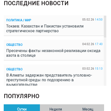
ПОСЛЕДНИЕ НОВОСТИ
05.02.26
14:50
ПОЛИТИКА / МИР
Токаев: Казахстан и Пакистан установили
стратегическое партнерство
04.02.26
17:43
ОБЩЕСТВО
Пресечены факты незаконной реализации оксида
азота в столице
03.02.26
15:13
ОБЩЕСТВО
В Алматы задержан представитель уголовно-
преступной среды по подозрению в
вымогательстве
ПОПУЛЯРНО
02.02.26
16:41
ОБЩЕСТВО
Полицейские пресекли незаконное выращивание
конопли в Таразе
Сутки
Неделя
Месяц