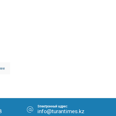
30.01.26
15:11
РЕГИОНЫ
Бектенов посетил Павлодарскую
область и проверил энергетическую
инфраструктуру региона
Все новости
лее
Электронный адрес:
8
info@turantimes.kz