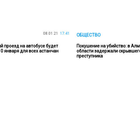
08.01.21
17:41
ОБЩЕСТВО
й проезд на автобусе будет
Покушение на убийство: в Ал
10 января для всех астанчан
области задержали скрывшег
преступника