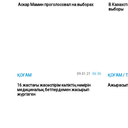
Аскар Мамин проголосовал на выборах
В Казахст
выборы
09.01.21
06:36
ҚОҒАМ
ҚОҒАМ / 
16 жастағы жасөспірім көліктің нөмірін
Ажырасып ж
медициналық бетпердемен жасырып
жүргізген