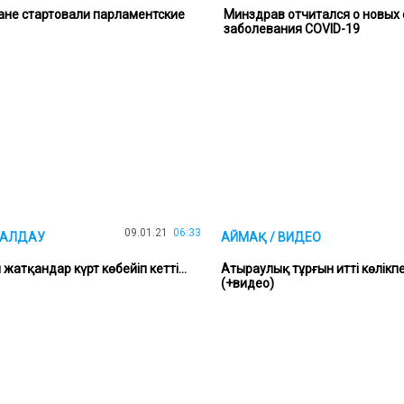
ане стартовали парламентские
Минздрав отчитался о новых 
заболевания COVID-19
09.01.21
06:33
ТАЛДАУ
АЙМАҚ / ВИДЕО
атқандар күрт көбейіп кетті...
Атыраулық тұрғын итті көлікп
(+видео)