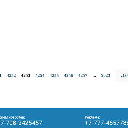
Да
1
4252
4253
4254
4255
4256
4257
...
5023
рием новостей:
Реклама:
+7-708-3425457
+7-777-465778