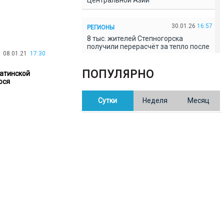
Центральной Азии
30.01.26
16:57
РЕГИОНЫ
8 тыс. жителей Степногорска
получили перерасчёт за тепло после
08.01.21
17:30
проверки прокуратуры
ПОПУЛЯРНО
матинской
30.01.26
16:35
ося
ОБЩЕСТВО
В Казахстане готовят новую
Сутки
Неделя
Месяц
редакцию Конституции: меняется
84% текста
30.01.26
16:13
ОБЩЕСТВО
Прокуроры в Павлодарской области
выявили хищения и незаконное
использование спортобъектов
30.01.26
15:31
РЕГИОНЫ
Учительница из Актобе продавала
баллы ЕНТ по 7 тыс. тенге за балл