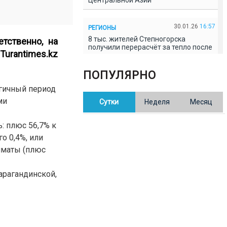
Центральной Азии
30.01.26
16:57
РЕГИОНЫ
8 тыс. жителей Степногорска
тственно, на
получили перерасчёт за тепло после
Turantimes.kz
проверки прокуратуры
ПОПУЛЯРНО
30.01.26
16:35
ОБЩЕСТВО
огичный период
В Казахстане готовят новую
ми
Сутки
Неделя
Месяц
редакцию Конституции: меняется
84% текста
: плюс 56,7% к
о 0,4%, или
30.01.26
16:13
ОБЩЕСТВО
Алматы (плюс
Прокуроры в Павлодарской области
выявили хищения и незаконное
использование спортобъектов
арагандинской,
30.01.26
15:31
РЕГИОНЫ
Учительница из Актобе продавала
баллы ЕНТ по 7 тыс. тенге за балл