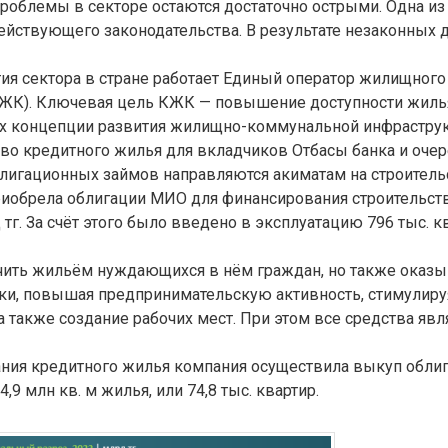
проблемы в секторе остаются достаточно острыми. Одна из
ействующего законодательства. В результате незаконных 
тия сектора в стране работает Единый оператор жилищного
КЖК). Ключевая цель КЖК — повышение доступности жиль
ах концепции развития жилищно-коммунальной инфрастру
тво кредитного жилья для вкладчиков Отбасы банка и оч
блигационных займов направляются акиматам на строитель
приобрела облигации МИО для финансирования строительст
тг. За счёт этого было введено в эксплуатацию 796 тыс. кв
чить жильём нуждающихся в нём граждан, но также оказ
ки, повышая предпринимательскую активность, стимулиру
а также создание рабочих мест. При этом все средства яв
вания кредитного жилья компания осуществила выкуп обли
,9 млн кв. м жилья, или 74,8 тыс. квартир.