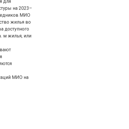
я для
ктуры на 2023–
ередников МИО
ство жилья во
ва доступного
. м жилья, или
ывают
я
ляются
гаций МИО на