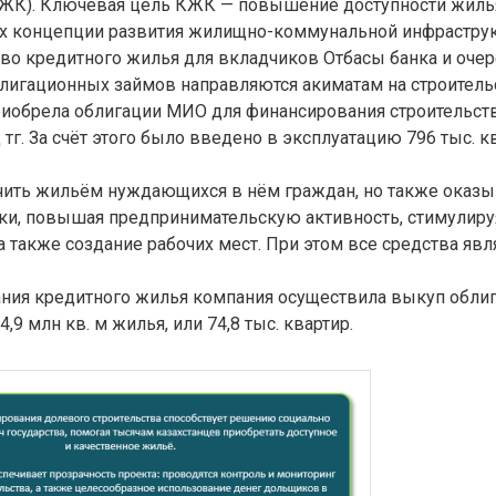
КЖК). Ключевая цель КЖК — повышение доступности жиль
ах концепции развития жилищно-коммунальной инфрастру
тво кредитного жилья для вкладчиков Отбасы банка и оч
блигационных займов направляются акиматам на строитель
приобрела облигации МИО для финансирования строительст
тг. За счёт этого было введено в эксплуатацию 796 тыс. кв
чить жильём нуждающихся в нём граждан, но также оказ
ки, повышая предпринимательскую активность, стимулиру
а также создание рабочих мест. При этом все средства яв
вания кредитного жилья компания осуществила выкуп обли
,9 млн кв. м жилья, или 74,8 тыс. квартир.