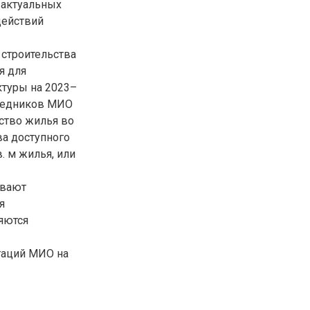
 актуальных
действий
 строительства
я для
ктуры на 2023–
ередников МИО
ство жилья во
ва доступного
. м жилья, или
ывают
я
ляются
гаций МИО на