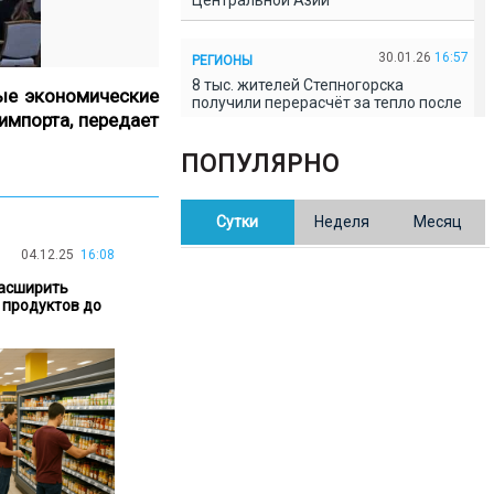
Центральной Азии
30.01.26
16:57
РЕГИОНЫ
8 тыс. жителей Степногорска
ые экономические
получили перерасчёт за тепло после
импорта,
передает
проверки прокуратуры
ПОПУЛЯРНО
30.01.26
16:35
ОБЩЕСТВО
В Казахстане готовят новую
Сутки
Неделя
Месяц
редакцию Конституции: меняется
84% текста
04.12.25
16:08
асширить
30.01.26
16:13
ОБЩЕСТВО
 продуктов до
Прокуроры в Павлодарской области
выявили хищения и незаконное
использование спортобъектов
30.01.26
15:31
РЕГИОНЫ
Учительница из Актобе продавала
баллы ЕНТ по 7 тыс. тенге за балл