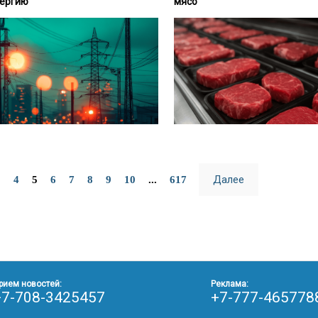
ергию
мясо
Далее
3
4
5
6
7
8
9
10
...
617
рием новостей:
Реклама:
+7-708-3425457
+7-777-465778