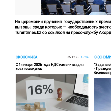
На церемонии вручения государственных прем
вызовы, среди которых — необходимость жестк
Turantimes.kz со ссылкой на
пресс-службу Акор
ЭКОНОМИКА
ЭКОНОМ
05.12.25
15:34
С 1 января 2026 года НДС изменится для
"Задача о
всех госзакупок
- Президе
бизнеса п