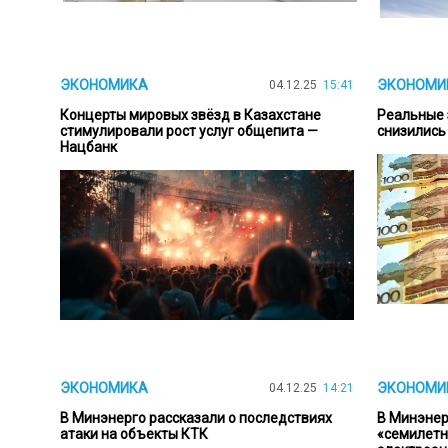
ЭКОНОМИКА
ЭКОНОМИ
04.12.25
15:41
Концерты мировых звёзд в Казахстане
Реальные 
стимулировали рост услуг общепита —
снизились
Нацбанк
ЭКОНОМИКА
ЭКОНОМИ
04.12.25
14:21
В Минэнерго рассказали о последствиях
В Минэнер
атаки на объекты КТК
«семилетн