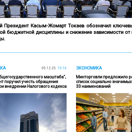
ий Президент Касым-Жомарт Токаев обозначил ключев
ой бюджетной дисциплины и снижение зависимости от 
ды.
ИКА
ЭКОНОМИКА
05.12.25
15:16
бщегосударственного масштаба",
Минторговли предложило р
нт поручил учесть обращения
список социально значимых
ри внедрении Налогового кодекса
33 наименований