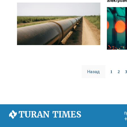
электроэн
Назад
1
2
П