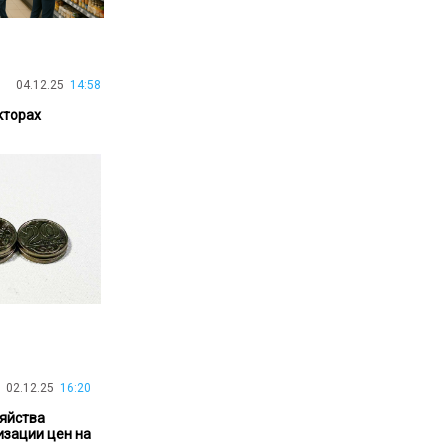
30.01.26
15:11
РЕГИОНЫ
Бектенов посетил Павлодарскую
область и проверил энергетическую
инфраструктуру региона
04.12.25
14:58
кторах
Все новости
02.12.25
16:20
зяйства
изации цен на